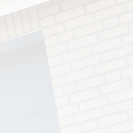
Kontakt
Industri
Privat
Opmålingsskema