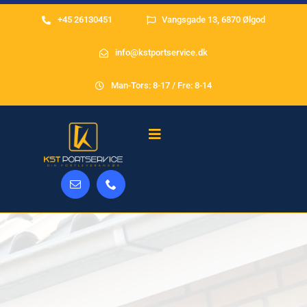
Skip
+45 26130451
Vangsgade 13, 6870 Ølgod
to
content
info@kstportservice.dk
Man-Tors: 8-17 / Fre: 8-14
Toggle
Navigation
Forside
Om
Galleri